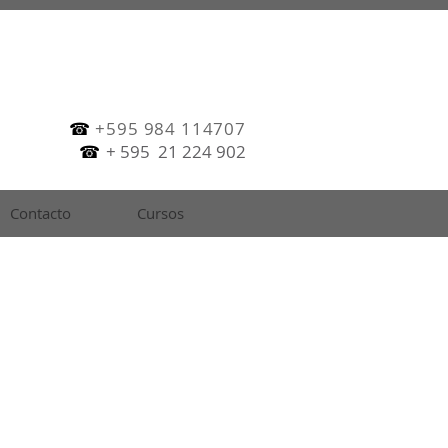
☎
+595 984 114707
☎
+ 595 21 224 902
Contacto
Cursos